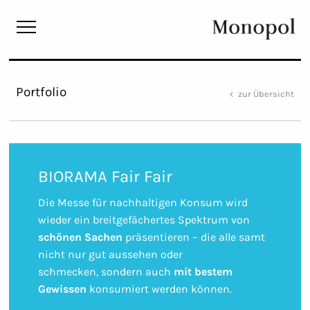
Monopol
Portfolio
zur Übersicht
BIORAMA Fair Fair
Die Messe für nachhaltigen Konsum wird
wieder ein breitgefächertes Spektrum von
schönen Sachen
präsentieren – die alle samt
nicht nur gut aussehen oder
schmecken, sondern auch
mit bestem
Gewissen
konsumiert werden können.