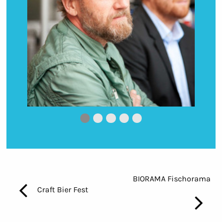
Bild 0
Bild 1
Bild 2
Bild 3
Bild 4
BIORAMA Fischorama
Craft Bier Fest