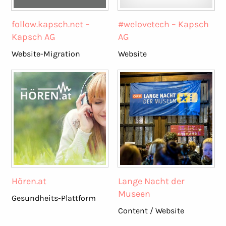
follow.kapsch.net –
#welovetech – Kapsch
Kapsch AG
AG
Website-Migration
Website
Hören.at
Lange Nacht der
Museen
Gesundheits-Plattform
Content / Website