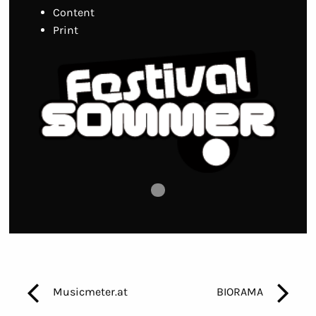
Content
Print
Vorheriges Bild
◀︎
Nächstes B
▶︎
Bild 0
Musicmeter.at
BIORAMA