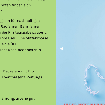
kten finden sich
s.
gazin für nachhaltigen
, Radfahren, Bahnfahren,
n der Printausgabe passend,
 ihre User: Eine Mitfahrbörse
ie die ÖBB-
Vorheriges Bild
◀︎
cht über Bioanbieter in
, Bäckerein mit Bio-
, Eventpräsenz, Zeitungs-
rnährung, urbane gut