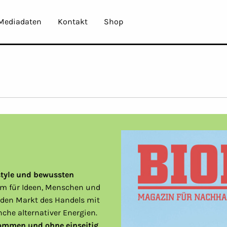
Mediadaten
Kontakt
Shop
style und bewussten
rm für Ideen, Menschen und
nden Markt des Handels mit
nche alternativer Energien.
ommen und ohne einseitig