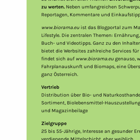
zu werten.
Neben umfangreichen Schwerpun
Reportagen, Kommentare und Einkaufstipp
www.biorama.eu
ist das Blogportal zum Ma
Lifestyle. Die zentralen Themen: Ernährung
Buch- und Videotipps. Ganz zu den Inhalte
bietet die Werbsites zahlreiche Services für
findet sich auf
www.biorama.eu
genauso, w
Fahrplanauskunft und Biomaps, eine Übersi
ganz Österreich.
Vertrieb
Distribution über Bio- und Naturkosthandel
Sortiment, Biolebensmittel-Hauszustellung
und Magazinbeilage
Zielgruppe
25 bis 55-Jährige, Interesse an gesunder E
verdienende Mittelschicht, eher weiblich