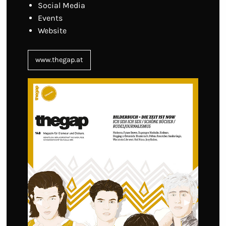
Social Media
Events
Website
www.thegap.at
Vorheriges Bild
◀︎
Nächstes B
▶︎