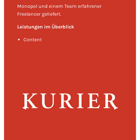
Monopol und einem Team erfahrener
Freelancer geliefert.
Leistungen im Überblick
Content
Vorheriges Bild
◀︎
Nächstes B
▶︎