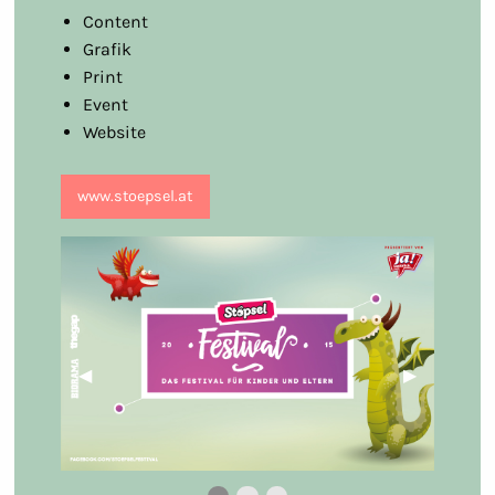
Content
Grafik
Print
Event
Website
www.stoepsel.at
Vorheriges Bild
◀︎
Nächstes B
▶︎