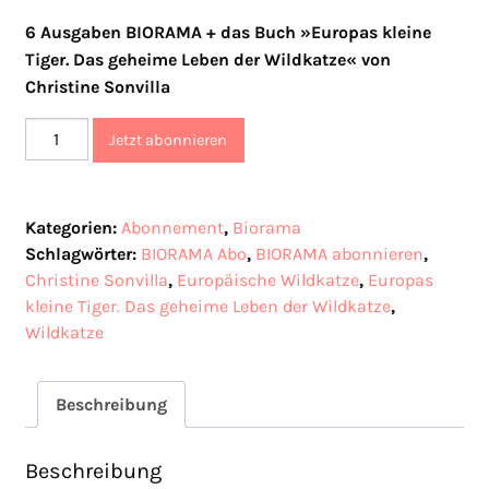
6 Ausgaben BIORAMA + das Buch »Europas kleine
Tiger. Das geheime Leben der Wildkatze« von
Christine Sonvilla
BIORAMA
Jetzt abonnieren
Jahresabo
inkl.
das
Kategorien:
Abonnement
,
Biorama
Buch
Schlagwörter:
BIORAMA Abo
,
BIORAMA abonnieren
,
»Europas
Christine Sonvilla
,
Europäische Wildkatze
,
Europas
kleine
kleine Tiger. Das geheime Leben der Wildkatze
,
Tiger.
Wildkatze
Das
geheime
Beschreibung
Leben
der
Wildkatze«
Beschreibung
Menge