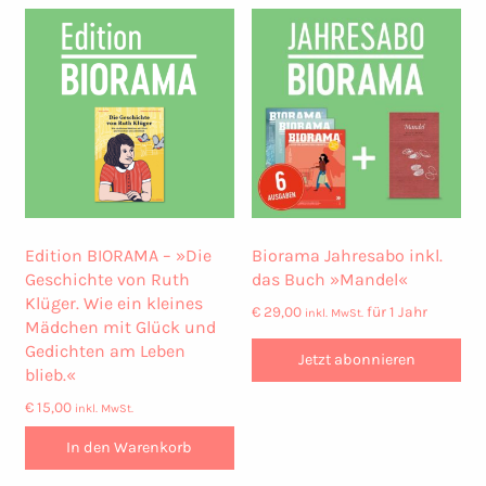
Edition BIORAMA – »Die
Biorama Jahresabo inkl.
Geschichte von Ruth
das Buch »Mandel«
Klüger. Wie ein kleines
€
29,00
für 1 Jahr
inkl. MwSt.
Mädchen mit Glück und
Gedichten am Leben
Jetzt abonnieren
blieb.«
€
15,00
inkl. MwSt.
In den Warenkorb