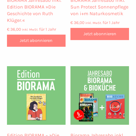
BIORAMA Jahresabo inkl.
BIORAMA Jahresabo inkl.
Edition BIORAMA »Die
Sun Protect Sonnenpflege
Geschichte von Ruth
von i+m Naturkosmetik
Klüger.«
€
36,00
für 1 Jahr
inkl. MwSt.
€
36,00
für 1 Jahr
inkl. MwSt.
Jetzt abonnieren
Jetzt abonnieren
Edition BIORAMA – »Die
Biorama Jahresabo inkl.