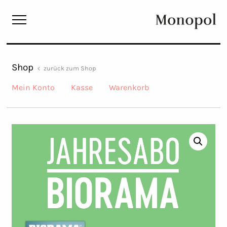
Monopol
Shop
zurück zum Shop
Mein Konto
Kasse
Warenkorb