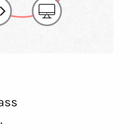
ass
.