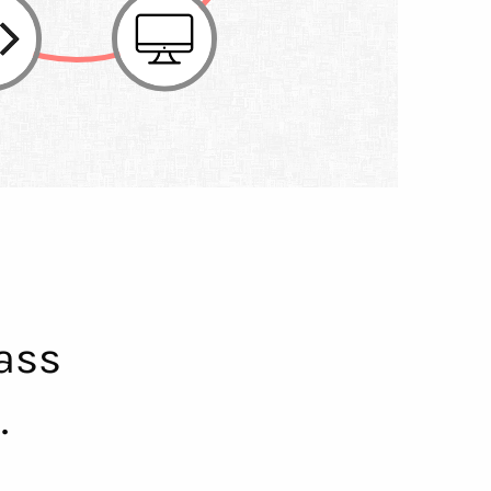
ass
.